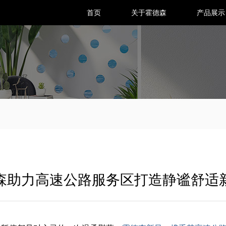
首页
关于霍德森
产品展示
家用新风系统
家用除湿新风
全热交换新风净化一
全热交换新风净化一
全
森助力高速公路服务区打造静谧舒适
体机-辉耀系列
体机-净耀系列
体